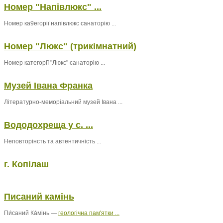
Номер "Напівлюкс" ...
Номер ка9егорії напівлюкс санаторію ...
Номер "Люкс" (трикімнатний)
Номер категорії "Люкс" санаторію ...
Музей Івана Франка
Літературно-меморіальний музей Івана ...
Вододохреща у с. ...
Неповторінсть та автентичність ...
г. Копілаш
Писаний камінь
Пи́саний Ка́мінь —
геологічна пам'ятки ...