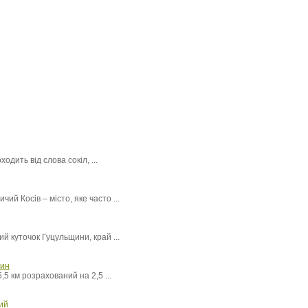
дить від слова сокіл, ...
ий Косів – місто, яке часто ...
 куточок Гуцульщини, край ...
лин
5 км розрахований на 2,5 ...
ий