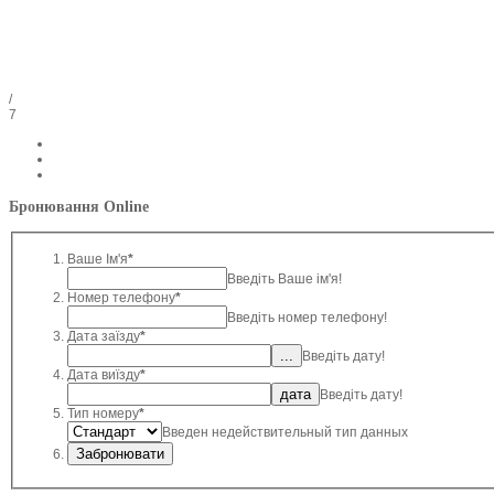
/
7
Бронювання Online
Ваше Ім'я
*
Введіть Ваше ім'я!
Номер телефону
*
Введіть номер телефону!
Дата заїзду
*
Введіть дату!
Дата виїзду
*
Введіть дату!
Тип номеру
*
Введен недействительный тип данных