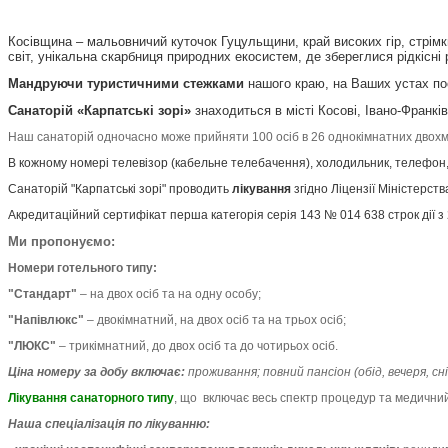
Косівщина – мальовничий куточок Гуцульщини, край високих гір, стрімк
світ, унікальна скарбниця природних екосистем, де збереглися рідкісні р
Мандруючи туристичними стежками
нашого краю, на Ваших устах пос
Санаторій «Карпатські зорі»
знаходиться в місті Косові, Івано-Франкі
Наш санаторій одночасно може прийняти 100 осіб в 26 однокімнатних двохміс
В кожному номері телевізор (кабельне телебачення), холодильник, телефон,
Санаторій "Карпатські зорі" проводить
лікування
згідно Ліцензії Міністерст
Акредитаційний сертифікат перша категорія серія 143 № 014 638 строк дії з 2
Ми пропонуємо:
Номери готельного типу:
"Стандарт"
– на двох осіб та на одну особу;
"Напівлюкс"
– двокімнатний, на двох осіб та на трьох осіб;
"ЛЮКС"
– трикімнатний, до двох осіб та до чотирьох осіб.
Ціна номеру за добу включає:
проживання; повний пансіон (обід, вечеря, 
Лікування санаторного типу
, що включає весь спектр процедур та медичний 
Наша спеціалізація по лікуванню: