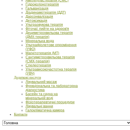
Ампліпульстерапія (СМС)
Гідроколонотерапія
Гальванізація
Діадинамотерапія (ДДТ)
Дарсонвалізація
Детоксикація
Ультразвукова терапія
Фіточаї: пийте на здоров'я
Дециметрохвильова терапія
(ДМХ-терапія)
Мінеральна вода
Ультрафіолетове опромінення
(УФО)
Магнітотерапія (МТ)
Сантиметрохвильова терапія
(СМХ-терапія)
Спелеотерапія
Ультрависокочастотна терапія
(УВЧ)
Додаткові послуги
Лікувальний масаж
Функціональна та лабораторна
діагностика
Басейн та сауна на
мінеральній воді
Фізіотерапевтичні процедури
Лікувальні ванни
Галокліматична камера
Контакти