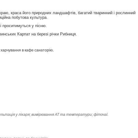
 краю, краса його природних ландшафтів, багатий тваринний і рослинний
диційна побутова культура.
і проситимуться у пісню.
винських Карпат на березі річки Рибниця.
 харчування в кафе санаторію.
ультація у лікаря; вимірювання АТ та температури; фіточаї.