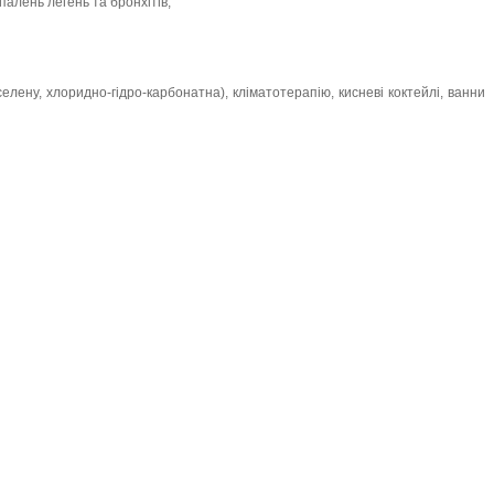
палень легень та бронхітів;
елену, хлоридно-гідро-карбонатна), кліматотерапію, кисневі коктейлі, ванни