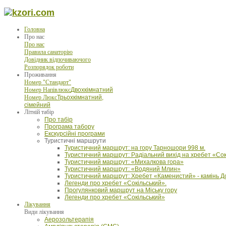
Головна
Про нас
Про нас
Правила санаторію
Довідник відпочиваючого
Розпорядок роботи
Проживання
Номер "Стандарт"
Номер Напівлюкс
Двохкімнатний
Номер Люкс
Трьохкімнатний,
сімейний
Літній табір
Про табір
Програма табору
Екскурсійні програми
Туристичні маршрути
Туристичний маршрут: на гору Тарношори 998 м.
Туристичний маршрут: Радіальний вихід на хребет «Сок
Туристичний маршрут: «Михалкова гора»
Туристичний маршрут: «Водяний Млин»
Туристичний маршрут: Хребет «Каменистий» - камінь 
Легенди про хребет «Сокільський».
Прогулянковий маршрут на Міську гору
Легенди про хребет «Сокільський»
Лікування
Види лікування
Аерозольтерапія