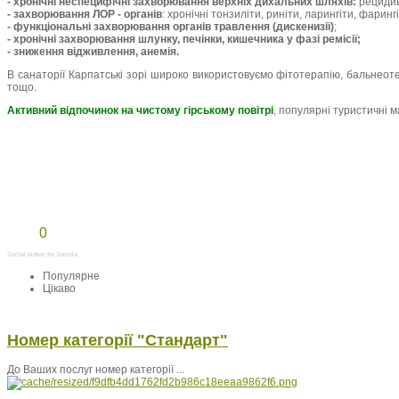
- хронічні неспецифічні захворювання верхніх дихальних шляхів:
рецидиву
- захворювання ЛОР - органів
: хронічні тонзиліти, риніти, ларингіти, фарингі
- функціональні захворювання органів травлення (дискенизії)
;
- хронічні захворювання шлунку, печінки, кишечника у фазі ремісії;
- зниження відживлення, анемія.
В санаторії Карпатські зорі широко використовуємо фітотерапію, бальнеотер
тощо.
Активний відпочинок на чистому гірському повітрі
, популярні туристичні 
0
Social button for Joomla
Популярне
Цікаво
Номер категорії "Стандарт"
До Ваших послуг номер категорії ...