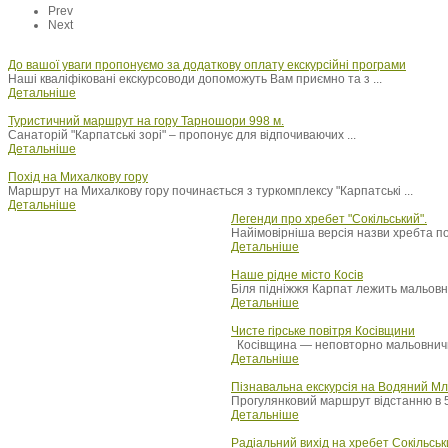
Prev
Next
До вашої уваги пропонуємо за додаткову оплату екскурсійні програми
Наші кваліфіковані екскурсоводи допоможуть Вам приємно та з ...
Детальніше
Туристичний маршрут на гору Тарношори 998 м.
Санаторій "Карпатські зорі" – пропонує для відпочиваючих ...
Детальніше
Похід на Михалкову гору
Маршрут на Михалкову гору починається з туркомплексу "Карпатські ...
Детальніше
Легенди про хребет "Сокільський".
Найімовірніша версія назви хребта похо
Детальніше
Наше рідне місто Косів
Біля підніжжя Карпат лежить мальовнич
Детальніше
Чисте гірське повітря Косівщини
Косівщина — неповторно мальовничий
Детальніше
Пізнавальна екскурсія на Водяний М
Прогулянковий маршрут відстанню в 5,
Детальніше
Радіальний вихід на хребет Сокільськ