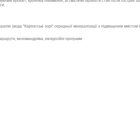
ючий бронхіт, хронічна пневмонія, астматичні бронхіти стан після гострих за
ти;
апію (вода "Карпатські зорі" середньої мінералізації з підвищеним вмістом с
маршрути, веломандрівка, екскурсійні програми