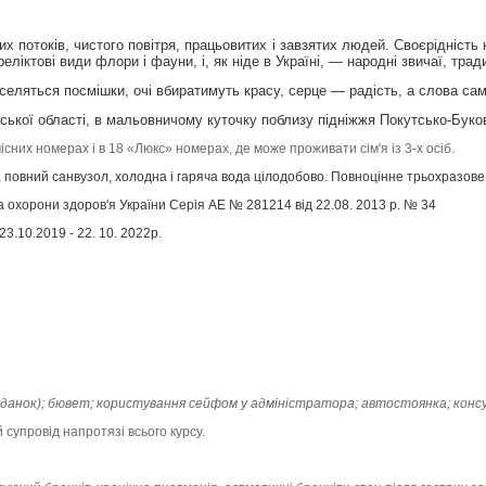
их потоків, чистого повітря, працьовитих і завзятих людей. Своєрідність
еліктові види флори і фауни, і, як ніде в Україні, — народні звичаї, тра
еляться посмішки, очі вбиратимуть красу, серце — радість, а слова сам
вської області, в мальовничому куточку поблизу підніжжя Покутсько-Буко
них номерах і в 18 «Люкс» номерах, де може проживати сім'я із 3-х осіб.
 повний санвузол, холодна і гаряча вода цілодобово. Повноцінне трьохразове
ва охорони здоров'я України Серія АЕ № 281214 від 22.08. 2013 р. № 34
3.10.2019 - 22. 10. 2022р.
сніданок); бювет; користування сейфом у адміністратора; автостоянка; конс
супровід напротязі всього курсу.